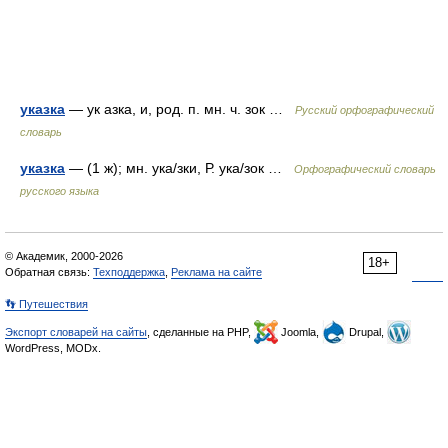
указка
— ук азка, и, род. п. мн. ч. зок …
Русский орфографический
словарь
указка
— (1 ж); мн. ука/зки, Р. ука/зок …
Орфографический словарь
русского языка
© Академик, 2000-2026
18+
Обратная связь:
Техподдержка
,
Реклама на сайте
👣 Путешествия
Экспорт словарей на сайты
, сделанные на PHP,
Joomla,
Drupal,
WordPress, MODx.