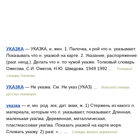
УКАЗКА
— УКАЗКА, и, жен. 1. Палочка, к рой что н. указывают.
Показывать что н. указкой на карте. 2. Указание, распоряжение
(разг. неод.). Делать что н. по чужой указке. Толковый словарь
Ожегова. С.И. Ожегов, Н.Ю. Шведова. 1949 1992 …
Толковый
словарь Ожегова
УКАЗКА
— Не указка. См. Не указ (УКАЗ) …
Большой словарь
русских поговорок
указка
— и; мн. род. зок, дат. зкам; ж. 1) Стержень из какого л.
материала, которым что л. указывают, показывают. Длинная,
маленькая ука/зка. Деревянная, металлическая,
пластмассовая ука/зка. Показать указкой на карте моря.
Сломать указку. 2) разг. =… …
Словарь многих выражений