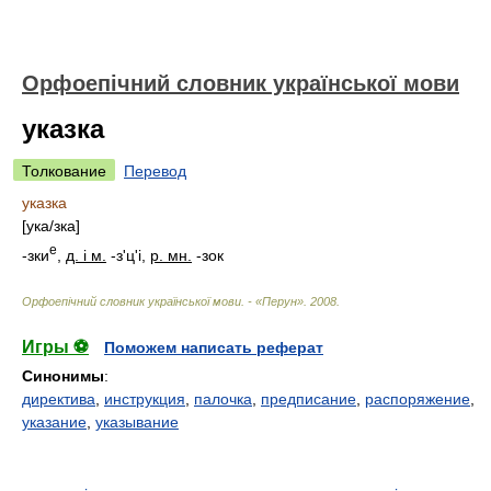
Орфоепічний словник української мови
указка
Толкование
Перевод
указка
[
ук
а/
зка
]
е
-зки
,
д. і м.
-з'ц'і,
р. мн.
-зок
Орфоепічний словник української мови. - «Перун»
.
2008
.
Игры ⚽
Поможем написать реферат
Синонимы
:
директива
,
инструкция
,
палочка
,
предписание
,
распоряжение
,
указание
,
указывание