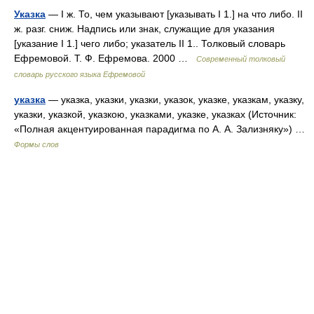
Указка
— I ж. То, чем указывают [указывать I 1.] на что либо. II
ж. разг. сниж. Надпись или знак, служащие для указания
[указание I 1.] чего либо; указатель II 1.. Толковый словарь
Ефремовой. Т. Ф. Ефремова. 2000 …
Современный толковый
словарь русского языка Ефремовой
указка
— указка, указки, указки, указок, указке, указкам, указку,
указки, указкой, указкою, указками, указке, указках (Источник:
«Полная акцентуированная парадигма по А. А. Зализняку») …
Формы слов