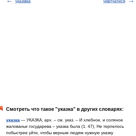
указівка
уквітчатися
Смотреть что такое "указка" в других словарях:
указка
— УКАЗКА, арх. – см. указ. – И хлебное, и соляное
жалованье государева – указка была (1. 47); Не терпелось
побыстрее уйти, чтобы верным людям нужную указку